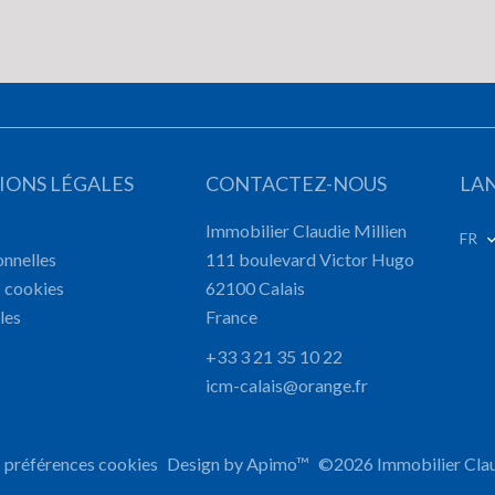
IONS LÉGALES
CONTACTEZ-NOUS
LA
Immobilier Claudie Millien
FR
nnelles
111 boulevard Victor Hugo
s cookies
62100
Calais
les
France
+33 3 21 35 10 22
icm-calais@orange.fr
 préférences cookies
Design by
Apimo™
©2026 Immobilier Clau