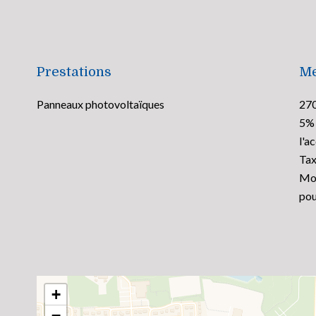
Prestations
Me
Panneaux photovoltaïques
270
5% 
l'a
Tax
Mon
pou
+
−